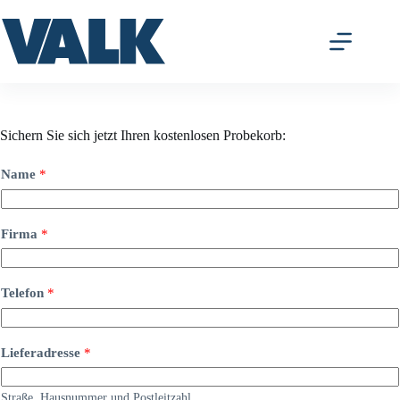
Zum
Inhalt
springen
Sichern Sie sich jetzt Ihren kostenlosen Probekorb:
Name
*
Firma
*
Telefon
*
Lieferadresse
*
Straße, Hausnummer und Postleitzahl